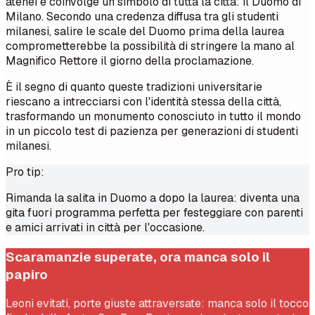
atenei e coinvolge un simbolo di tutta la città: il Duomo di
Milano. Secondo una credenza diffusa tra gli studenti
milanesi, salire le scale del Duomo prima della laurea
comprometterebbe la possibilità di stringere la mano al
Magnifico Rettore il giorno della proclamazione.
È il segno di quanto queste tradizioni universitarie
riescano a intrecciarsi con l'identità stessa della città,
trasformando un monumento conosciuto in tutto il mondo
in un piccolo test di pazienza per generazioni di studenti
milanesi.
Pro tip:
Rimanda la salita in Duomo a dopo la laurea: diventa una
gita fuori programma perfetta per festeggiare con parenti
e amici arrivati in città per l'occasione.
Scaramanzie superate, ora manca solo il
papiro
Leoni evitati, porte giuste attraversate: manca solo il tocco