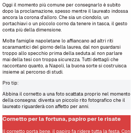
Oggi il momento più comune per consegnarlo è subito
dopo la proclamazione, spesso mentre il laureato indossa
ancora la corona d'alloro. Che sia un ciondolo, un
portachiavi o un piccolo corno da tenere in tasca, il gesto
conta più della dimensione.
Molte famiglie napoletane lo affiancano ad altri riti
scaramantici del giorno della laurea, dal non guardarsi
troppo allo specchio prima della seduta al non parlare
mai della tesi con troppa sicurezza. Tutti dettagli che
raccontano quanto, a Napoli, la buona sorte si costruisca
insieme al percorso di studi.
Pro tip:
Abbina il cornetto a una foto scattata proprio nel momento
della consegna: diventa un piccolo rito fotografico che il
laureato riguarderà con affetto per anni.
Cornetto per la fortuna, papiro per le risate
Il cornetto porta bene, il papiro fa ridere tutta la festa. Con