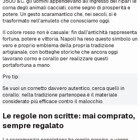
3500 a.C. gli uomini appendevano all'ingresso dei ripari le
corna degli animali cacciati, come segno di prosperità e
potere. Un gesto scaramantico che, nei secoli, si è
trasformato nell'amuleto che conosciamo oggi.
Il colore rosso non è casuale: fin dall'antichità rappresenta
fortuna, potere e vittoria. Napoli ha reso questo simbolo un
vero e proprio emblema della propria tradizione
artigianale, con botteghe storiche che ancora oggi
lavorano corno e corallo per realizzare questi
portafortuna a mano.
Pro tip:
Se vuoi un cornetto davvero autentico, cerca quelli in
corallo: nella tradizione partenopea è il materiale
considerato più efficace contro il malocchio.
Le regole non scritte: mai comprato,
sempre regalato
La scaramanzia napoletana ha regole precise, e vanno