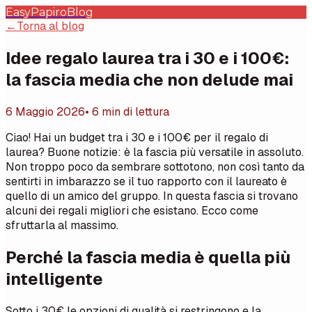
EasyPapiro
Blog
←
Torna al blog
Idee regalo laurea tra i 30 e i 100€:
la fascia media che non delude mai
6 Maggio 2026
• 6 min di lettura
Ciao! Hai un budget tra i 30 e i 100€ per il regalo di
laurea? Buone notizie: è la fascia più versatile in assoluto.
Non troppo poco da sembrare sottotono, non così tanto da
sentirti in imbarazzo se il tuo rapporto con il laureato è
quello di un amico del gruppo. In questa fascia si trovano
alcuni dei regali migliori che esistano. Ecco come
sfruttarla al massimo.
Perché la fascia media è quella più
intelligente
Sotto i 30€ le opzioni di qualità si restringono e la